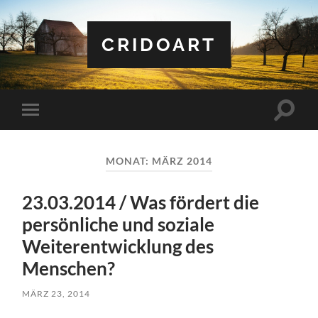
CRIDOART
Suchfe
Mobile-
ein-/a
Menü
ein-/ausblenden
MONAT:
MÄRZ 2014
23.03.2014 / Was fördert die
persönliche und soziale
Weiterentwicklung des
Menschen?
MÄRZ 23, 2014